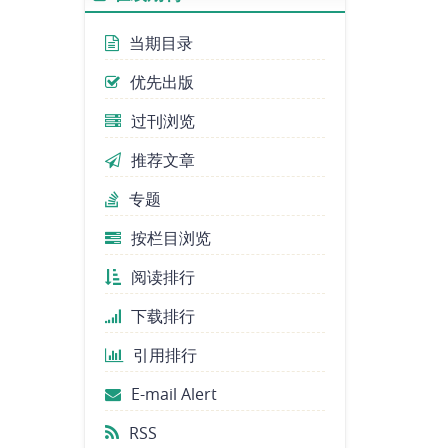
专刊论文CFP｜中国行为地
理研究 （截止日期：2026年
当期目录
9月30日）
专刊论文CFP｜人口回流与
优先出版
乡村振兴：理论与实践 （截
过刊浏览
止日期：2026年07月01日）
专刊论文CFP｜老龄人口与
推荐文章
晚年福祉：理论、方法与中
专题
国经验 （截止日期：2026年
3月31日）
按栏目浏览
专刊论文CFP|城市更新与社
阅读排行
会空间重构：新理论与新实
践 （截止日期：2026年2月
下载排行
1日）
引用排行
专刊论文CFP|政治地理理论
前沿与跨学科应用(截止日
E-mail Alert
期：2025年11月30日)
RSS
专刊论文CFP | 沉积过程与