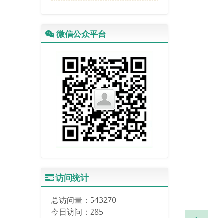
环境变化（截止日期：2025
年9月30日）
专刊论文CFP | 政治生态学
微信公众平台
的理论前沿与中国实践（截
止日期：2025年3月31日）
访问统计
总访问量：
543270
今日访问：
285