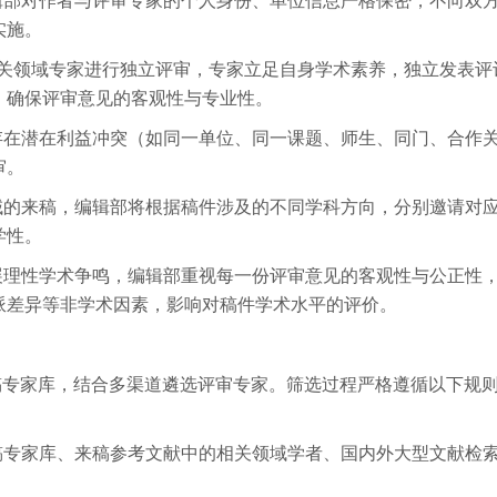
辑部对作者与评审专家的个人身份、单位信息严格保密，不向双
实施。
关领域专家进行独立评审，专家立足自身学术素养，独立发表评
，确保评
审意见的客观性与专业性。
存在潜在利益冲突（如同一单位、同一课题、师生、同门、合作
审。
域的来稿，编辑部将根据稿件涉及的不同学科方向，分别邀请对
学性。
展理性学术争鸣，编辑部重视每一份评
审意见的客观性与公正性
派差异等非学术因素，影响对稿件学术水平的评价。
稿专家库，结合多渠道遴选评审专家。筛选过程严格遵循以下规
稿专家库、来稿参考文献中的相关领域学者、国内外大型文献检