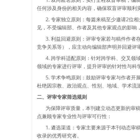
1.
双向匿名原则：实行全程双盲审稿，编
任何涉及身份的相关内容，确保双盲评审顺利
2.
专家独立原则：每篇来稿至少邀请
2
位相
见，不受编辑部、作者及其他专家观点的影响
3.
利益回避原则：评审专家若与稿件作者
竞争关系等），应主动向编辑部声明并回避评
4.
跨学科适配原则：针对跨学科、交叉领
领域的专家进行评
审，提升评审的针对性与科
5.
学术争鸣原则：鼓励评审专家与作者开
杜绝因宗教、政治观点、性别、地域、学术流
二、评审专家筛选规则
为保障评审质量，本刊建立动态更新的审
点兼顾专家专业性与评审可行性：
1.
遴选渠道：专家主要来源于本刊动态审
收录的优秀研究者。