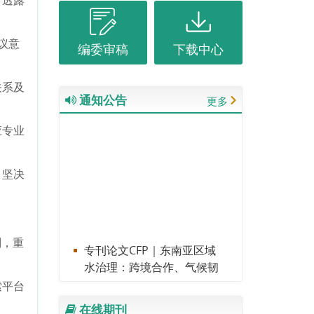
方透露
议意
编委审稿
下载中心
关系及
通知公告
更多
应专业
，坚决
则，重
专刊论文CFP｜东南亚区域
水治理：跨境合作、气候韧
性与可持续发展 （截止日
索平台
期：2026年11月30日）
在线期刊