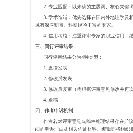
2.
专业匹配：以来稿的主题词、核心关键
3.
学术造诣：优先
选择在国内外地理学及
域有深厚积累、科研经验丰富的专家。
4.
信用考核：注重评审专家的职业信用，
三
、
同行
评
审
结果
同行评审
结果分为
4
种类型：
1.
直接发表
2.
修改后发表
3.
修改后复审（需根据评审意见修改并再
4.
退稿
四、作者申诉机制
作者若对评审意见或稿件处理结果存在异
细的申诉理由及相关佐证材料。编辑部将组织