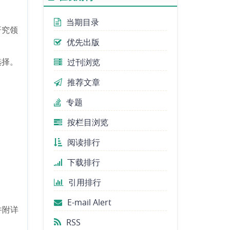
专刊论文CFP｜中国行为地
理研究 （截止日期：2026年
当期目录
9月30日）
研究领
专刊论文CFP｜人口回流与
优先出版
乡村振兴：理论与实践 （截
选择。
过刊浏览
止日期：2026年07月01日）
专刊论文CFP｜老龄人口与
推荐文章
晚年福祉：理论、方法与中
专题
国经验 （截止日期：2026年
3月31日）
按栏目浏览
专刊论文CFP|城市更新与社
阅读排行
会空间重构：新理论与新实
践 （截止日期：2026年2月
下载排行
1日）
引用排行
专刊论文CFP|政治地理理论
前沿与跨学科应用(截止日
E-mail Alert
期：2025年11月30日)
并附详
RSS
专刊论文CFP | 沉积过程与